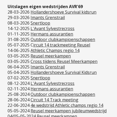
Uitslagen eigen wedstrijden AVR'69
28-03-2026
Hollandershoeve Survival kidsrun
29-03-2026
Imants Grenstrail
08-03-2026
Snertloop
14-12-2025
L'Avant Sylvestrecross
01-11-2025
Hermans assurantien
31-08-2025
Outdoor clubkampioenschappen
05-07-2025 C
ircuit 14 trackmeeting Reusel
14-06-2025
Athletic Champs regio 14
03-05-2025
Reusel meerkampen
03-05-2025
Cross tijdens Reusel Meerkampen
06-04-2025
Imants Grenstrail
05-04-2025
Hollandershoeve Survival Kidsrun
07-02-2025
Snertloop
08-12-2024
L'Avant Sylvestrecross
02-11-2024
Hermans assurantien
25-08-2024
Outdoor clubkampioenschappen
28-06-2024
Circuit 14 Track meeting
22-06-2024
4e wedstrijd Athletic champs regio 14
05-05-2024
Reusel meerkampen jubileumwedstrijd
04/05-05-2024
Reusel meerkampen