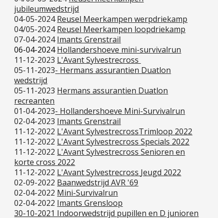
jubileumwedstrijd
04-05-2024
Reusel Meerkampen werpdriekamp
04/05-2024
Reusel Meerkampen loopdriekamp
07-04-2024
Imants Grenstrail
06-04-2024
Hollandershoeve mini-survivalrun
11
-12-2023
L'Avant Sylvestrecross
05-11-2023
-
Hermans assurantien Duatlon
wedstrijd
05-11-2023
Hermans assurantien Duatlon
recreanten
01-04-2023
- Hollandershoeve Mini-Survivalrun
02-04-2023
Imants Grenstrail
11
-12-2022
L'Avant S
ylvestrecross
Trimloop 2022
11
-12-2022
L'Avant Sylvestrecross
Specials 2022
11
-12-2022
L'Avant Sylvestrecross
Senioren en
korte cross 2022
11
-12-2022
L'Avant Sylvestrecross
Jeugd 2022
02-09-2022
Baanwedstrijd AVR '69
02
-04-2022
Mini-Survivalrun
02
-04-2022
Imants Grensloop
30-10-2021 Indoorwedstrijd pupillen en D junioren