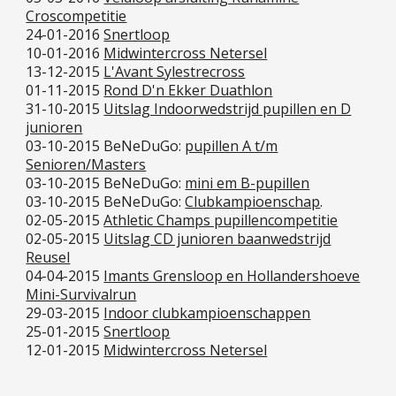
Croscompetitie
24-01-2016
Snertloop
10-01-2016
Midwintercross Netersel
13-12-2015
L'Avant Sylestrecross
01-11-2015
Rond D'n Ekker Duathlon
31-10-2015
Uitslag Indoorwedstrijd pupillen en D
junioren
03-10-2015 BeNeDuGo:
pupillen A t/m
Senioren/Masters
03-10-2015 BeNeDuGo:
mini em B-pupillen
03-10-2015 BeNeDuGo:
Clubkampioenschap
.
02-05-2015
Athletic Champs pupillencompetitie
02-05-2015
Uitslag CD junioren baanwedstrijd
Reusel
04-04-2015
Imants Grensloop en Hollandershoeve
Mini-Survivalrun
29-03-2015
Indoor clubkampioenschappen
25-01-2015
Snertloop
12-01-2015
Midwintercross Netersel