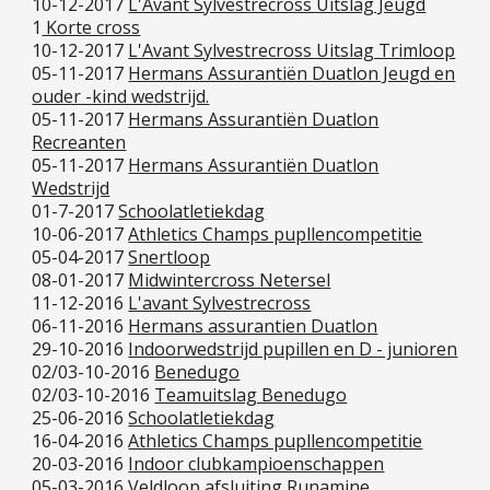
10-12-2017
L'Avant Sylvestrecross Uitslag Jeugd
1
Korte cross
10-12-2017
L'Avant Sylvestrecross Uitslag Trimloop
05-11-2017
Hermans Assurantiën Duatlon Jeugd en
ouder -kind wedstrijd.
05-11-2017
Hermans Assurantiën Duatlon
Recreanten
05-11-2017
Hermans Assurantiën Duatlon
Wedstrijd
01-7-2017
Schoolatletiekdag
10-06-2017
Athletics Champs pupllencompetitie
05-04-2017
Snertloop
08-01-2017
Midwintercross Netersel
11-12-2016
L'avant Sylvestrecross
06-11-2016
Hermans assurantien Duatlon
29-10-2016
Indoorwedstrijd pupillen en D - junioren
02/03-10-2016
Benedugo
02/03-10-2016
Teamuitslag Benedugo
25-06-2016
Schoolatletiekdag
16-04-2016
Athletics Champs pupllencompetitie
20-03-2016
Indoor clubkampioenschappen
05-03-2016
Veldloop afsluiting Runamine