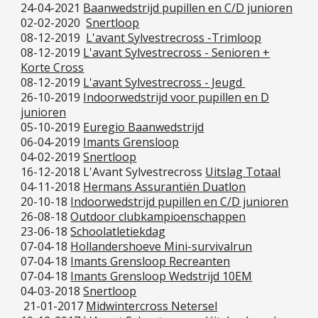
24-04-2021
Baanwedstrijd pupillen en C/D junioren
02-02-2020
Snertloop
08-12-2019
L'avant Sylvestrecross -Trimloop
08-12-2019
L'avant Sylvestrecross - Senioren +
Korte Cross
08-12-2019
L'avant Sylvestrecross - Jeugd
26-10-2019
Indoorwedstrijd voor pupillen en D
junioren
05-10-2019
Euregio Baanwedstrijd
06-04-2019
Imants Grensloop
04-02-2019
Snertloop
16-12-2018 L'Avant Sylvestrecross
Uitslag Totaal
04-11-2018
Hermans Assurantiën Duatlon
20-10-18
Indoorwedstrijd pupillen en C/D junioren
26-08-18
Outdoor clubkampioenschappen
23-06-18
Schoolatletiekdag
07-04-18
Hollandershoeve Mini-survivalrun
07-04-18
Imants Grensloop Recreanten
07-04-18
Imants Grensloop Wedstrijd 10EM
04-03-2018
Snertloop
21-01-2017
Midwintercross Netersel